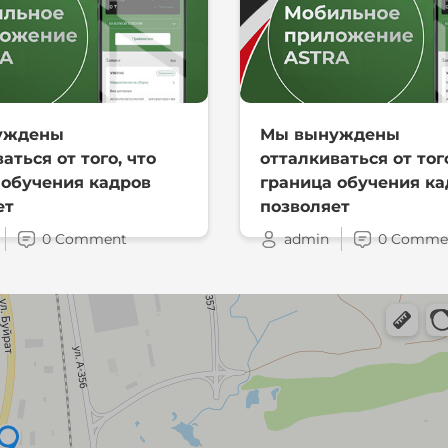
уждены
Мы вынуждены
аться от того, что
отталкиваться от того
 обучения кадров
граница обучения ка
ет
позволяет
0 Comment
admin
0 Comme