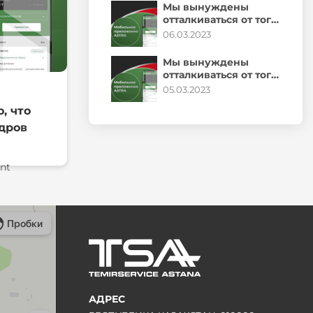
позволяет
Мы вынуждены
отталкиваться от того,
что граница
06.03.2023
обучения кадров
позволяет
Мы вынуждены
отталкиваться от того,
что граница
05.03.2023
обучения кадров
, что
позволяет
дров
nt
АДРЕС