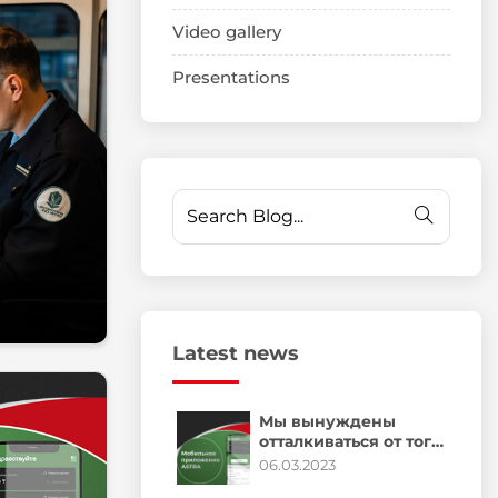
Video gallery
Presentations
Latest news
Мы вынуждены
отталкиваться от того,
что граница
06.03.2023
обучения кадров