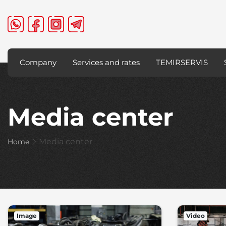
Company
Services and rates
TEMIRSERVIS
Media center
Media center
Home
Image
Video