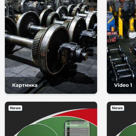
Картинка
Video 1
News
News